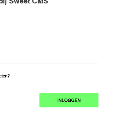
bij Sweet CMS
eten?
INLOGGEN